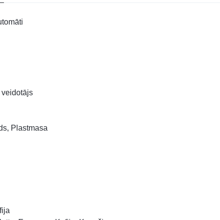
utomāti
veidotājs
ds, Plastmasa
ija