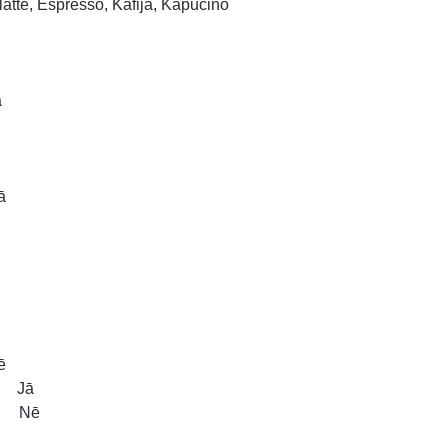
tte, Espresso, Kafija, Kapučino
ā
ā
ē
na Jā
ūra Nē