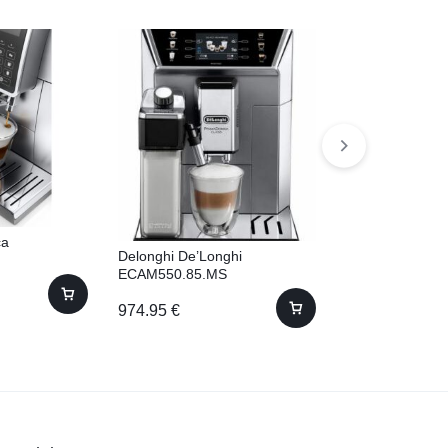
ca
Saeco GranAro
Delonghi De’Longhi
ECAM550.85.MS
635.00
€
974.95
€