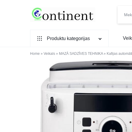
CONTINENT.LV
SADZĪVES
Veik
Produktu kategorijas
PREČU
INTERNETVEIKALS
Home
SADZĪVES TEHNIKA
»
Veikals
»
MAZĀ SADZĪVES TEHNIKA
»
Kafijas automāt
IEBŪVĒJAMĀ TEHNIKA
MAZĀ SADZĪVES TEHNIKA
ELEKTRONIKA, TV
TELEFONI
VIEDPULKSTEŅI
SKAISTUMAM UN VESELĪBAI