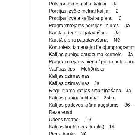
Pulvera tekne maltai kafijai Jā
Porcijas izvēle melnai kafijai 2
Porcijas izvēle kafijai ar pienu 0
Programmējams porcijas lielums Jā
Karstā ūdens sagatavošana Jā
Karstā piena pagatavošana Nē
Kontrolēts, izmantojot lietojumprogr
Kafijas pupiņu daudzuma kontrole Jā
Programmējams piena / piena putu d
Vadības tips Mehānisks
Kafijas dzirnaviņas
Kafijas dzirnaviņas Jā
Regulējama kafijas smalcināšana Jā
Kafijas pupiņu ietilpība 250 g
Kafijas padeves krāna augstums 86 –
Rezervuāri
Ūdens tvertne 1.8 l
Kafijas konteiners (trauks) 14
Piena trauks Nē