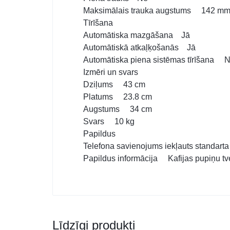
Maksimālais trauka augstums 142 m
Tīrīšana
Automātiska mazgāšana Jā
Automātiskā atkaļķošanās Jā
Automātiska piena sistēmas tīrīšana 
Izmēri un svars
Dziļums 43 cm
Platums 23.8 cm
Augstums 34 cm
Svars 10 kg
Papildus
Telefona savienojums iekļauts standa
Papildus informācija Kafijas pupiņu tve
Līdzīgi produkti