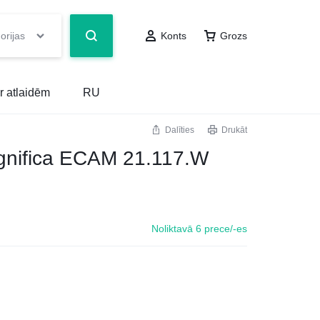
orijas
Konts
Grozs
r atlaidēm
RU
Dalīties
Drukāt
nifica ECAM 21.117.W
Noliktavā 6 prece/-es