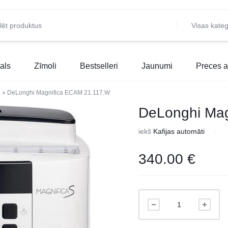
Visas kateg
als
Zīmoli
Bestselleri
Jaunumi
Preces a
i
»
DeLonghi Magnifica ECAM 21.117.W
DeLonghi Mag
iekš
Kafijas automāti
340.00
€