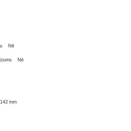
ammu Nē
audzums Nē
 142 mm