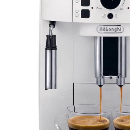
DATORTEHNIKA, PRECES
BIROJAM
KLIMATAM
SPORTAM UN ATPŪTAI
MĀJĀM UN DĀRZAM
SILTUMNĪCAS UN TO PIEDERUMI
CELTNIECĪBA