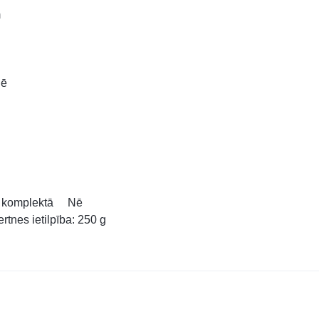
m
Nē
rta komplektā Nē
rtnes ietilpība: 250 g