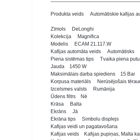
Produkta veids Automātiskie kafijas a
Zīmols DeLonghi
Kolekcija Magnifica
Modelis ECAM 21.117.W
Kafijas automāta veids Automātisks
Piena sistēmas tips Tvaika piena putu 
Jauda 1450 W
Maksimālais darba spiediens 15 Bar
Korpusa materiāls Nerūsējošais tērau
Izcelsmes valsts Rumānija
Ūdens filtrs Nē
Krāsa Balta
Ekrāns Jā
Ekrāna tips Simbolu displejs
Kafijas veidi un pagatavošana
Kafijas veids Kafijas pupiņas, Malta kaf