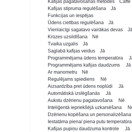
Kafijas pagatavošanas metodes Caffè la
Kafijas stipruma regulēšana Jā
Funkcijas un iespējas
Ūdens cietības regulēšana Jā
Vienlaicīgi sagatavo vairākas devas J
Krūzes uzsildīšana Nē
Tvaika uzgalis Jā
Saglabā kafijas veidus Jā
Programmējama ūdens temperatūra J
Programmējams kafijas daudzums Jā
Ar manometru Nē
Regulējams spiediens Nē
Aizsardzība pret ūdens noplūdi Jā
Automātiskā izslēgšanās Jā
Aukstu dzērienu pagatavošana Nē
Inteliģentā iepriekšējā uzkarsēšana N
Dzērienu kopēšana un personalizēša
Iestatāma piena/ piena putu temperat
Kafijas pupiņu daudzuma kontrole Jā