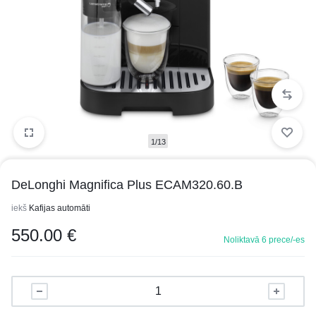
1/13
DeLonghi Magnifica Plus ECAM320.60.B
iekš
Kafijas automāti
550.00
€
Noliktavā 6 prece/-es