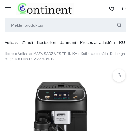
Veikals
Zīmoli
Bestselleri
Jaunumi
Preces ar atlaidēm
RU
Home
»
Veikals
»
MAZĀ SADZĪVES TEHNIKA
»
Kafijas automāti
»
DeLonghi
Magnifica Plus ECAM320.60.B