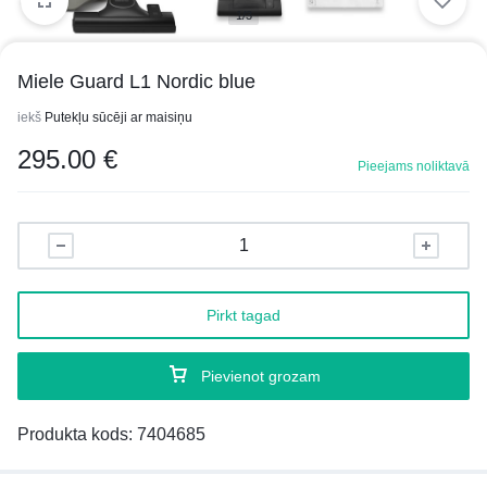
1/3
Miele Guard L1 Nordic blue
iekš
Putekļu sūcēji ar maisiņu
295.00
€
Pieejams noliktavā
Pirkt tagad
Pievienot grozam
Produkta kods:
7404685