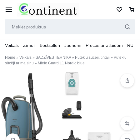
Veikals
Zīmoli
Bestselleri
Jaunumi
Preces ar atlaidēm
RU
Home
»
Veikals
»
SADZĪVES TEHNIKA
»
Putekļu sūcēji, tīrītāji
»
Putekļu
sūcēji ar maisiņu
»
Miele Guard L1 Nordic blue