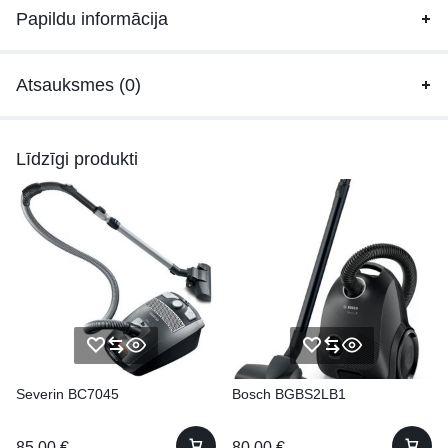
Papildu informācija
Atsauksmes (0)
Līdzīgi produkti
Severin BC7045
Bosch BGBS2LB1
85.00
€
80.00
€