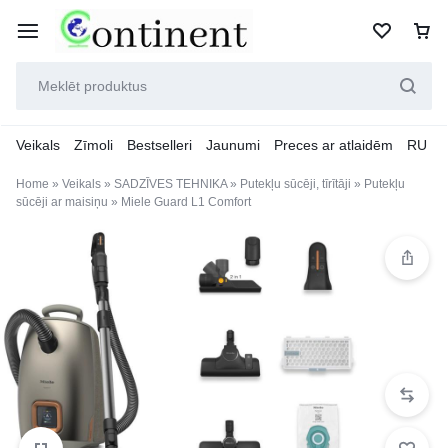
Veikals
Zīmoli
Bestselleri
Jaunumi
Preces ar atlaidēm
RU
Home
»
Veikals
»
SADZĪVES TEHNIKA
»
Putekļu sūcēji, tīrītāji
»
Putekļu
sūcēji ar maisiņu
»
Miele Guard L1 Comfort