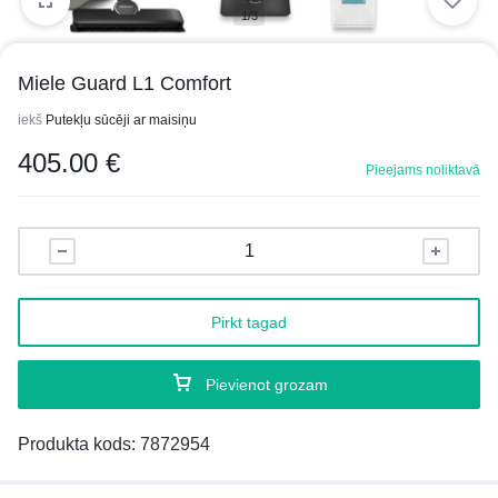
1/3
Miele Guard L1 Comfort
iekš
Putekļu sūcēji ar maisiņu
405.00
€
Pieejams noliktavā
Pirkt tagad
Pievienot grozam
Produkta kods:
7872954