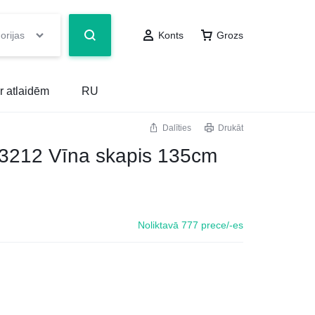
orijas
Konts
Grozs
r atlaidēm
RU
Dalīties
Drukāt
3212 Vīna skapis 135cm
Noliktavā 777 prece/-es