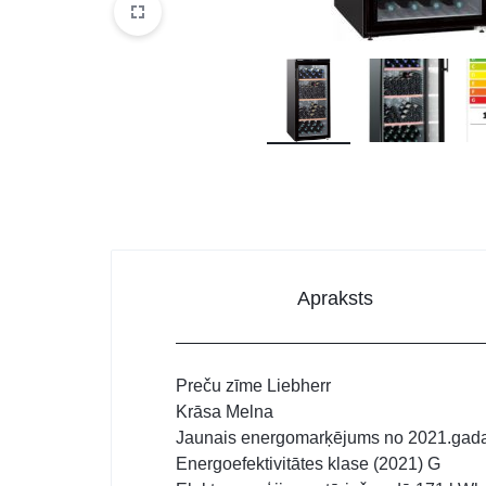
DATORTEHNIKA, PRECES
BIROJAM
KLIMATAM
SPORTAM UN ATPŪTAI
MĀJĀM UN DĀRZAM
SILTUMNĪCAS UN TO PIEDERUMI
CELTNIECĪBA
Apraksts
Preču zīme Liebherr
Krāsa Melna
Jaunais energomarķējums no 2021.gad
Energoefektivitātes klase (2021) G