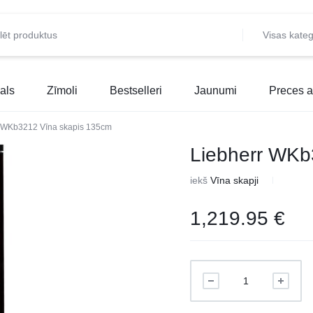
Visas kateg
als
Zīmoli
Bestselleri
Jaunumi
Preces a
r WKb3212 Vīna skapis 135cm
Liebherr WKb
iekš
Vīna skapji
1,219.95
€