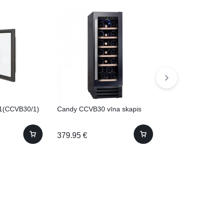
1(CCVB30/1)
Candy CCVB30 vīna skapis
Candy CWC20
(CWC 200 EEL
379.95
€
520.00
€