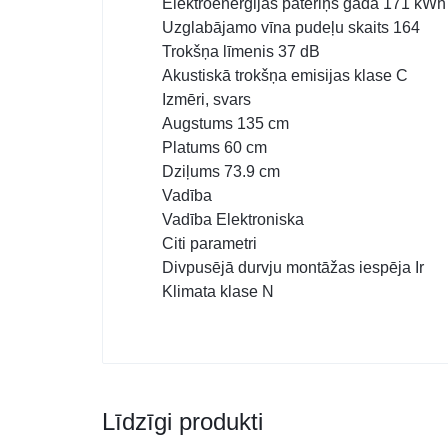
Elektroenerģijas patēriņš gadā 171 kWh
Uzglabājamo vīna pudeļu skaits 164
Trokšņa līmenis 37 dB
Akustiskā trokšņa emisijas klase C
Izmēri, svars
Augstums 135 cm
Platums 60 cm
Dziļums 73.9 cm
Vadība
Vadība Elektroniska
Citi parametri
Divpusējā durvju montāžas iespēja Ir
Klimata klase N
Līdzīgi produkti