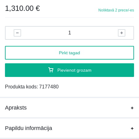
1,310.00
€
Noliktavā 2 prece/-es
Pirkt tagad
Pievienot grozam
Produkta kods:
7177480
Apraksts
Papildu informācija