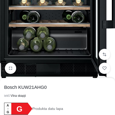
1/7
Bosch KUW21AHG0
iekš
Vīna skapji
A
G
Produkta datu lapa
↑
G