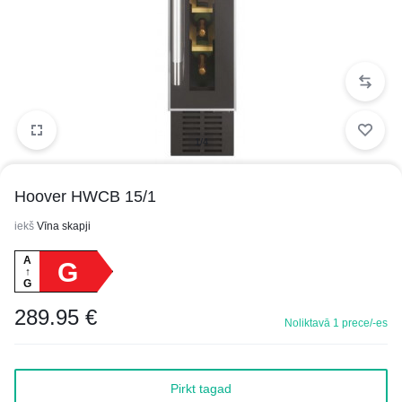
1/4
Hoover HWCB 15/1
iekš
Vīna skapji
A
G
↑
G
289.95
€
Noliktavā 1 prece/-es
Pirkt tagad