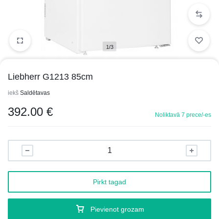
1/3
Liebherr G1213 85cm
iekš
Saldētavas
392.00
€
Noliktavā 7 prece/-es
Pirkt tagad
Pievienot grozam