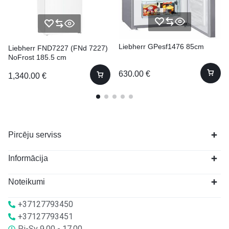
Liebherr GPesf1476 85cm
Liebherr FND7227 (FNd 7227)
NoFrost 185.5 cm
630.00
€
1,340.00
€
Pircēju serviss
Informācija
Noteikumi
+37127793450
+37127793451
Pi-Sv 9.00 - 17.00