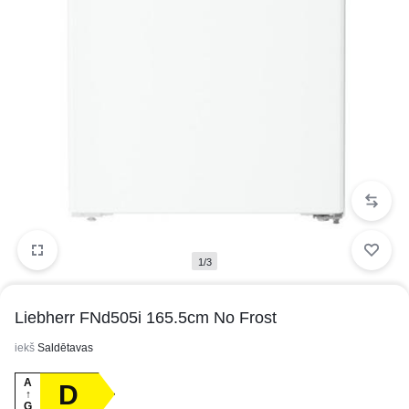
1/3
Liebherr FNd505i 165.5cm No Frost
iekš
Saldētavas
A
D
↑
G