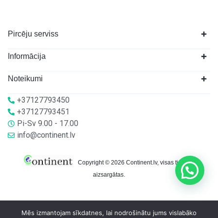
Pircēju serviss
Informācija
Noteikumi
+37127793450
+37127793451
Pi-Sv 9.00 - 17.00
info@continent.lv
Copyright © 2026 Continent.lv, visas tiesības
aizsargātas.
Mēs izmantojam sīkdatnes, lai nodrošinātu jums vislabāko