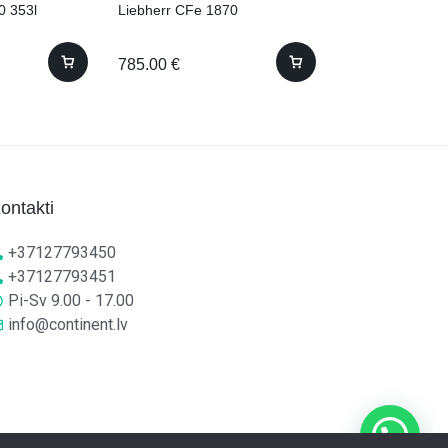
0 353l
Liebherr CFe 1870
Whirlpool W3R
785.00
€
245.00
€
ontakti
+37127793450
+37127793451
Pi-Sv 9.00 - 17.00
info@continent.lv