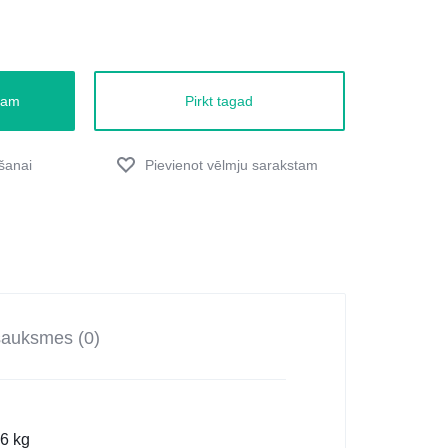
zam
Pirkt tagad
sauksmes (0)
6 kg