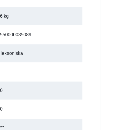
6 kg
550000035089
lektroniska
0
0
***