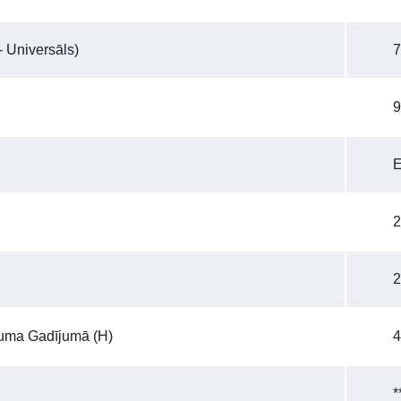
 Universāls)
7
9
E
2
2
uma Gadījumā (h)
4
*