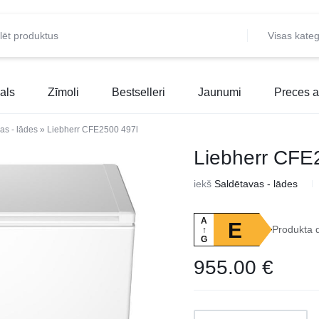
Visas kateg
als
Zīmoli
Bestselleri
Jaunumi
Preces a
as - lādes
»
Liebherr CFE2500 497l
Liebherr CFE
iekš
Saldētavas - lādes
A
E
Produkta 
↑
G
955.00
€