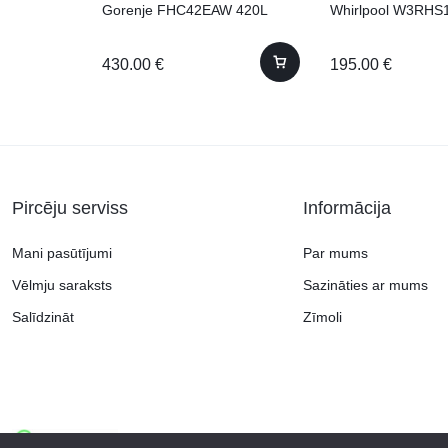
Gorenje FHC42EAW 420L
Whirlpool W3RHS
430.00
€
195.00
€
Pircēju serviss
Informācija
Mani pasūtījumi
Par mums
Vēlmju saraksts
Sazināties ar mums
Salīdzināt
Zīmoli
Copyright © 2026 Continent.lv, visas tiesības aizsargātas.