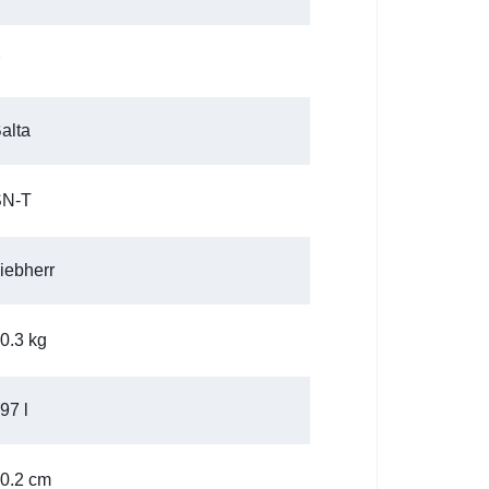
alta
SN-T
iebherr
0.3 kg
97 l
0.2 cm