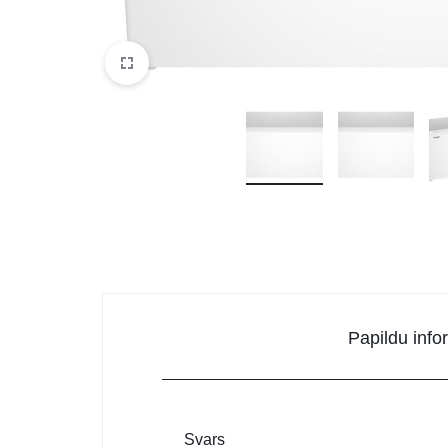
DATORTEHNIKA, PRECES
BIROJAM
KLIMATAM
SPORTAM UN ATPŪTAI
MĀJĀM UN DĀRZAM
SILTUMNĪCAS UN TO PIEDERUMI
CELTNIECĪBA
Papildu info
Svars