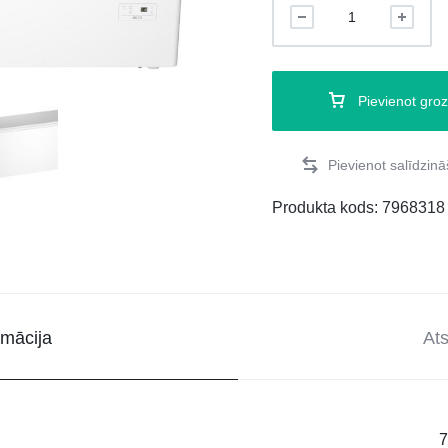
Pievienot gro
Produkta kods:
7968318
rmācija
At
7