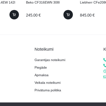
14EW 142l
Beko CF316EWN 308l
Liebherr CFe208
245.00
€
845.00
€
Noteikumi
K
Garantijas noteikumi
Piegāde
Apmaksa
Veikala noteikumi
Privātuma politika