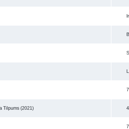
Ir
B
L
7
a Tilpums (2021)
4
7