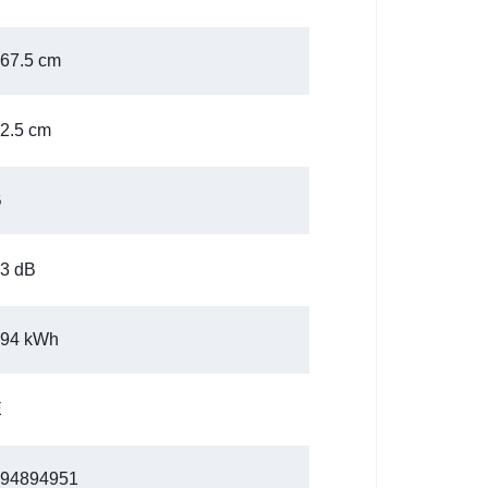
67.5 cm
2.5 cm
B
3 dB
94 kWh
E
94894951