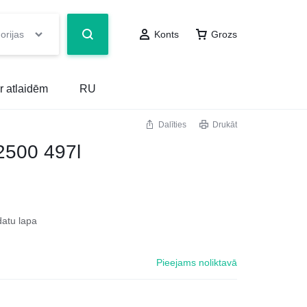
orijas
Konts
Grozs
r atlaidēm
RU
Dalīties
Drukāt
2500 497l
datu lapa
Pieejams noliktavā