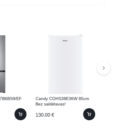
7B6BS9/EF
Candy COHS38E36W 85cm
Electrolux EW7
Bez saldētavas!
60cm
130.00
€
445.00
€