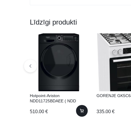
Līdzīgi produkti
Hotpoint-Ariston
GORENJE GK5C
NDD11725BDAEE ( NDD
11725 BDA EE) ar žāvētāju!
510.00
€
335.00
€
11kg 60.5cm