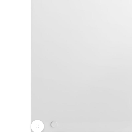
DATORTEHNIKA, PRECES
BIROJAM
KLIMATAM
SPORTAM UN ATPŪTAI
MĀJĀM UN DĀRZAM
SILTUMNĪCAS UN TO PIEDERUMI
CELTNIECĪBA