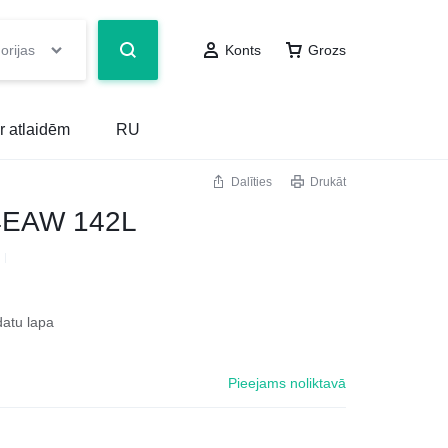
orijas
Konts
Grozs
r atlaidēm
RU
Dalīties
Drukāt
4EAW 142L
datu lapa
Pieejams noliktavā