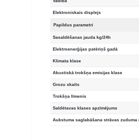
Vadība
Elektroniskais displejs
Papildus parametri
Sasaldēšanas jauda kg/24h
Elektroenerģijas patēriņš gadā
Klimata klase
Akustiskā trokšņa emisijas klase
Grozu skaits
Trokšņa līmenis
Saldētavas klases apzīmējums
Aukstuma saglabāšana strāvas zuduma 