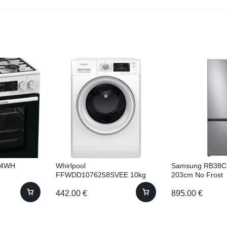
64WH
Whirlpool
Samsung RB38C
FFWDD1076258SVEE 10kg
203cm No Frost
61cm Ar žāvētāju!
442.00
€
895.00
€
(FFWDD1076258 SV EE)