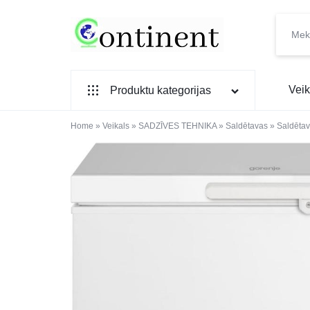
CONTINENT.LV
SADZĪVES
Veik
Produktu kategorijas
PREČU
INTERNETVEIKALS
Home
SADZĪVES TEHNIKA
»
Veikals
»
SADZĪVES TEHNIKA
»
Saldētavas
»
Saldētav
IEBŪVĒJAMĀ TEHNIKA
MAZĀ SADZĪVES TEHNIKA
ELEKTRONIKA, TV
TELEFONI
VIEDPULKSTEŅI
SKAISTUMAM UN VESELĪBAI