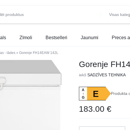
Visas kateg
als
Zīmoli
Bestselleri
Jaunumi
Preces a
as - lādes
»
Gorenje FH14EAW 142L
Gorenje FH1
iekš
SADZĪVES TEHNIKA
A
E
Produkta 
↑
G
183.00
€