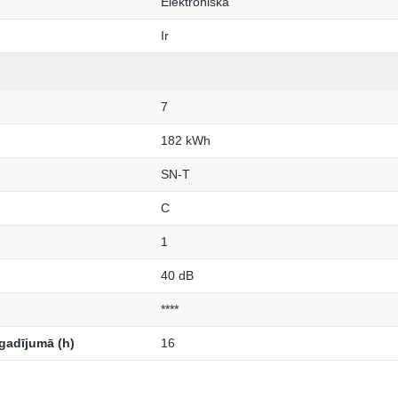
Elektroniska
Ir
7
182 kWh
SN-T
C
1
40 dB
****
gadījumā (h)
16