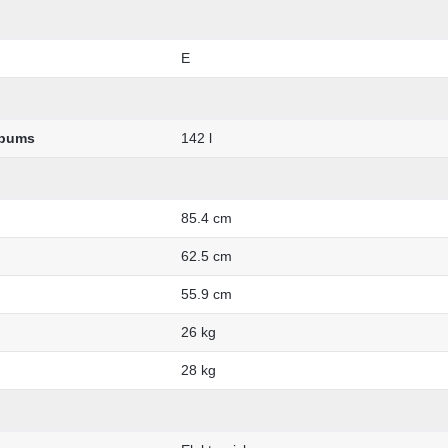
E
lpums
142 l
85.4 cm
62.5 cm
55.9 cm
26 kg
28 kg