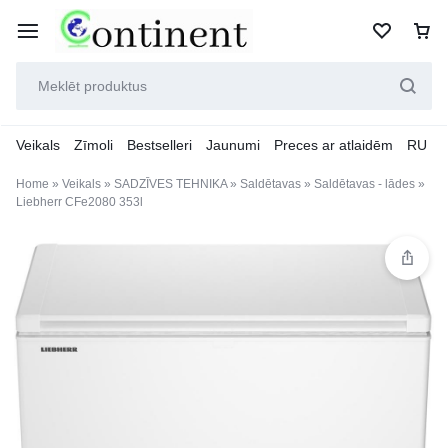
Veikals
Zīmoli
Bestselleri
Jaunumi
Preces ar atlaidēm
RU
Home
»
Veikals
»
SADZĪVES TEHNIKA
»
Saldētavas
»
Saldētavas - lādes
»
Liebherr CFe2080 353l