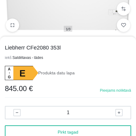
1/3
Liebherr CFe2080 353l
iekš
Saldētavas - lādes
A
E
Produkta datu lapa
↑
G
845.00
€
Pieejams noliktavā
Pirkt tagad