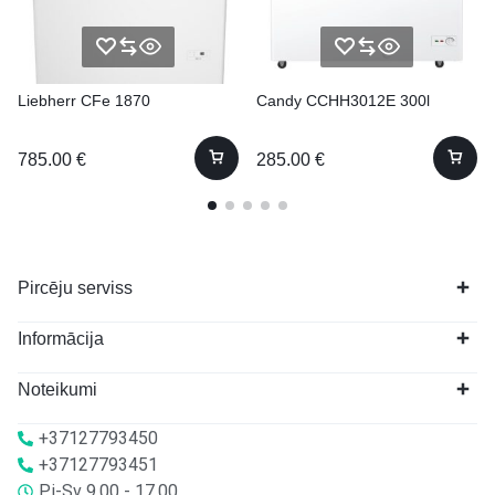
Liebherr CFe 1870
Candy CCHH3012E 300l
785.00
€
285.00
€
Pircēju serviss
Informācija
Noteikumi
+37127793450
+37127793451
Pi-Sv 9.00 - 17.00