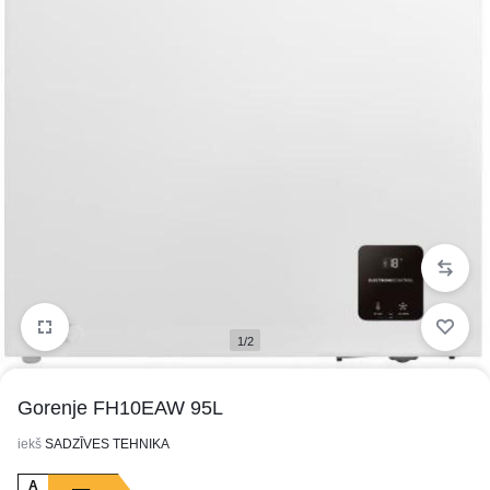
1/2
Gorenje FH10EAW 95L
iekš
SADZĪVES TEHNIKA
A