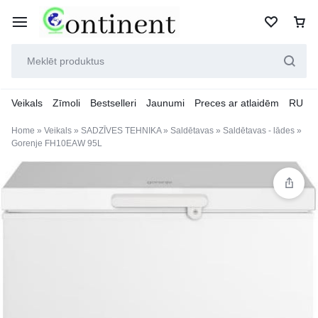
Veikals
Zīmoli
Bestselleri
Jaunumi
Preces ar atlaidēm
RU
Home
»
Veikals
»
SADZĪVES TEHNIKA
»
Saldētavas
»
Saldētavas - lādes
»
Gorenje FH10EAW 95L