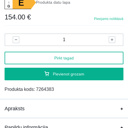
E
Produkta datu lapa
↑
G
154.00
€
Pieejams noliktavā
Pirkt tagad
Pievienot grozam
Produkta kods:
7264383
Apraksts
Papildu informācija