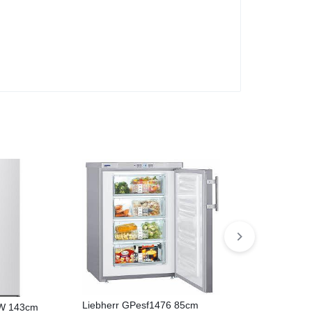
Liebherr GPesf1476 85cm
W 143cm
Gorenje FH25E