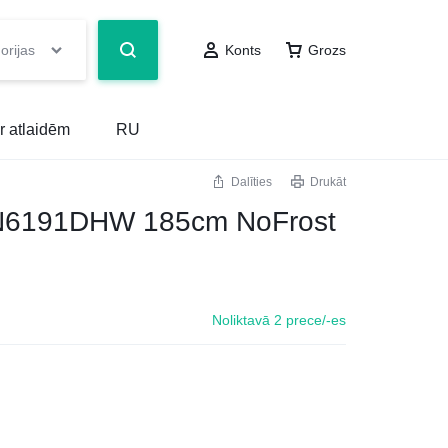
orijas
Konts
Grozs
r atlaidēm
RU
Dalīties
Drukāt
6191DHW 185cm NoFrost
Noliktavā 2 prece/-es