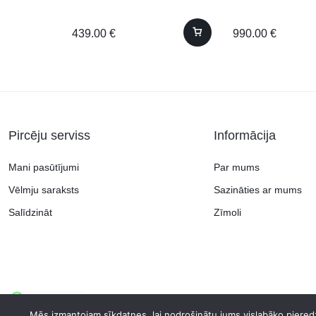
990.00
€
439.00
€
Pircēju serviss
Informācija
Mani pasūtījumi
Par mums
Vēlmju saraksts
Sazināties ar mums
Salīdzināt
Zīmoli
Copyright © 2026 Continent.lv, visas tiesības aizsargātas.
Mēs izmantojam sīkdatnes, lai nodrošinātu jums vislabāko pieredz