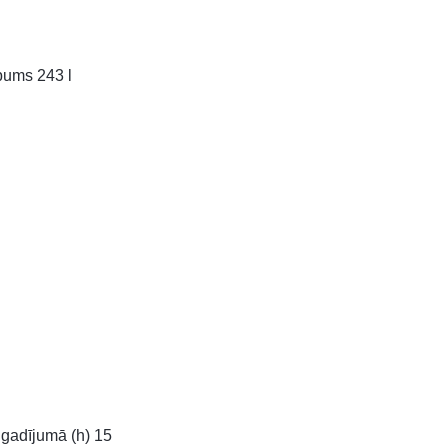
lpums 243 l
gadījumā (h) 15