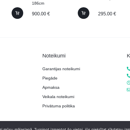
186cm
900.00
€
295.00
€
Noteikumi
K
Garantijas noteikumi
Piegāde
Apmaksa
Veikala noteikumi
Privātuma politika
i mūsu mājaslapā. Turpinot izmantot šo vietni, jūs piekrītat sīkdatņu iz