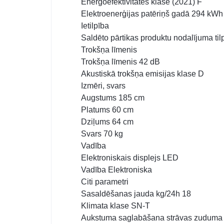
Energoefektivitātes klase (2021) F
Elektroenerģijas patēriņš gadā 294 kWh
Ietilpība
Saldēto pārtikas produktu nodalījuma ti
Trokšņa līmenis
Trokšņa līmenis 42 dB
Akustiskā trokšņa emisijas klase D
Izmēri, svars
Augstums 185 cm
Platums 60 cm
Dziļums 64 cm
Svars 70 kg
Vadība
Elektroniskais displejs LED
Vadība Elektroniska
Citi parametri
Sasaldēšanas jauda kg/24h 18
Klimata klase SN-T
Aukstuma saglabāšana strāvas zuduma 