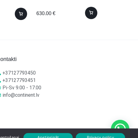
630.00
€
224.00
€
ontakti
+37127793450
+37127793451
Pi-Sv 9.00 - 17.00
info@continent.lv
mantošanai.
Apstiprināt
Privacy policy