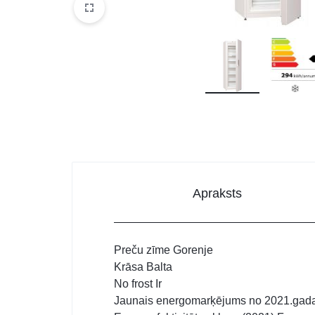
DATORTEHNIKA, PRECES
BIROJAM
KLIMATAM
SPORTAM UN ATPŪTAI
MĀJĀM UN DĀRZAM
SILTUMNĪCAS UN TO PIEDERUMI
CELTNIECĪBA
Apraksts
Preču zīme Gorenje
Krāsa Balta
No frost Ir
Jaunais energomarķējums no 2021.gad