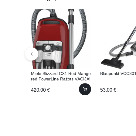
Miele Blizzard CX1 Red Mango
Blaupunkt VCC30
red PowerLine Ražots VĀCIJĀ!
420.00
€
53.00
€