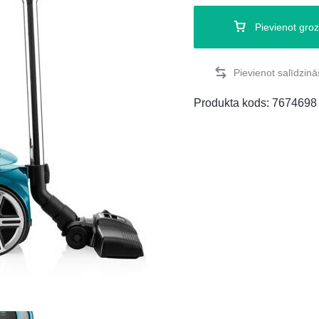
Pievienot gro
Produkta kods:
7674698