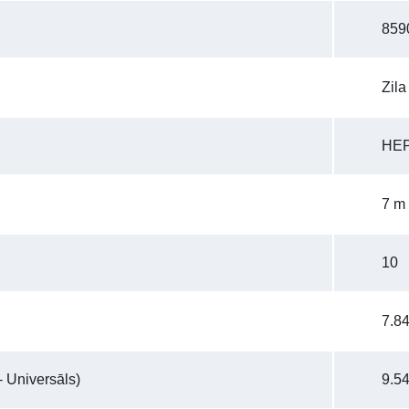
859
Zila
HEP
7 m
10
7.84
 Universāls)
9.54