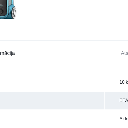
rmācija
At
10 
ET
Ar k