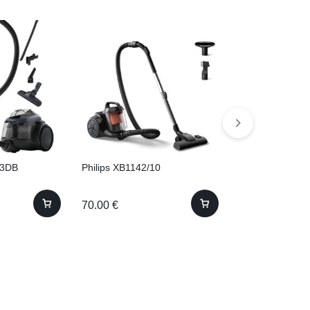
C3DB
Philips XB1142/10
Electrolux EL
70.00
€
159.95
€