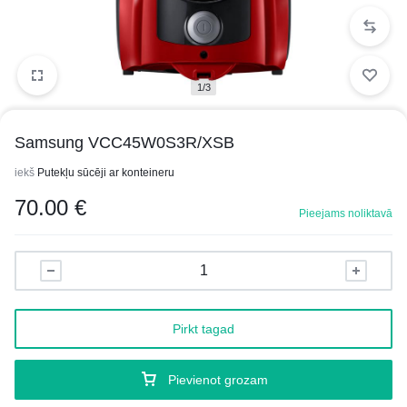
1/3
Samsung VCC45W0S3R/XSB
iekš
Putekļu sūcēji ar konteineru
70.00
€
Pieejams noliktavā
Pirkt tagad
Pievienot grozam