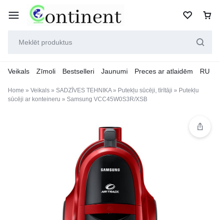
Veikals
Zīmoli
Bestselleri
Jaunumi
Preces ar atlaidēm
RU
Home
»
Veikals
»
SADZĪVES TEHNIKA
»
Putekļu sūcēji, tīrītāji
»
Putekļu
sūcēji ar konteineru
»
Samsung VCC45W0S3R/XSB