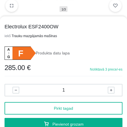
1/3
Electrolux ESF2400OW
iekš
Trauku mazgājamās mašīnas
A
F
Produkta datu lapa
↑
G
285.00
€
Noliktavā 3 prece/-es
Pirkt tagad
Pievienot grozam