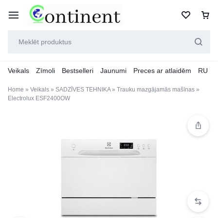
Veikals
Zīmoli
Bestselleri
Jaunumi
Preces ar atlaidēm
RU
Home
»
Veikals
»
SADZĪVES TEHNIKA
»
Trauku mazgājamās mašīnas
»
Electrolux ESF2400OW