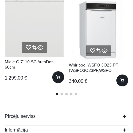
Miele G 7110 SC AutoDos
Whirlpool WSFO 3O23 PF
60cm
(WSFO3O23PF,WSFO
3023PF) 45cm
1,299.00
€
340.00
€
Pircēju serviss
Informācija