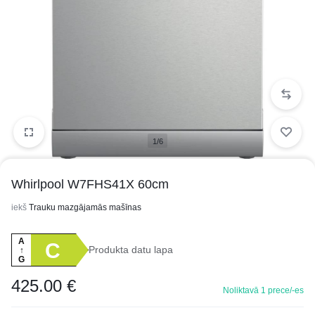
1/6
Whirlpool W7FHS41X 60cm
iekš
Trauku mazgājamās mašīnas
A
C
Produkta datu lapa
↑
G
425.00
€
Noliktavā 1 prece/-es