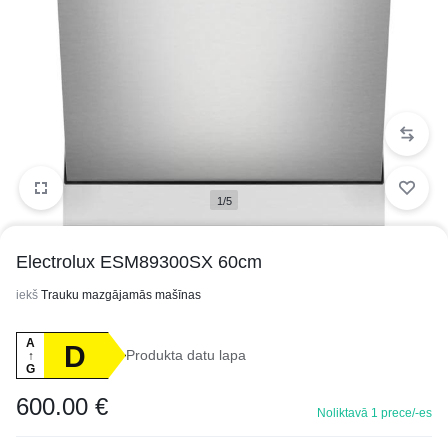
1/5
Electrolux ESM89300SX 60cm
iekš
Trauku mazgājamās mašīnas
A
D
Produkta datu lapa
↑
G
600.00
€
Noliktavā 1 prece/-es