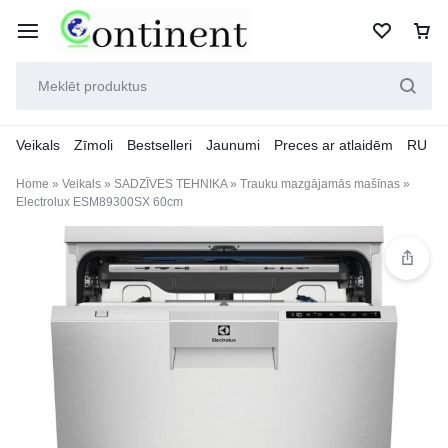
Veikals
Zīmoli
Bestselleri
Jaunumi
Preces ar atlaidēm
RU
Home
»
Veikals
»
SADZĪVES TEHNIKA
»
Trauku mazgājamās mašīnas
»
Electrolux ESM89300SX 60cm