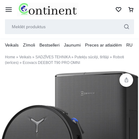
Veikals
Zīmoli
Bestselleri
Jaunumi
Preces ar atlaidēm
RU
Home
»
Veikals
»
SADZĪVES TEHNIKA
»
Putekļu sūcēji, tīrītāji
»
Roboti
(ierīces)
»
Ecovacs DEEBOT T90 PRO OMNI