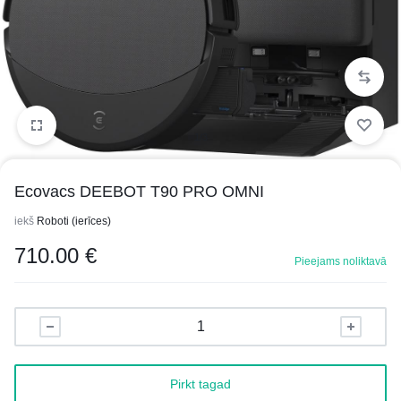
1/3
Ecovacs DEEBOT T90 PRO OMNI
iekš
Roboti (ierīces)
710.00
€
Pieejams noliktavā
Pirkt tagad