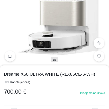
1/3
Dreame X50 ULTRA WHITE (RLX85CE-6-WH)
iekš
Roboti (ierīces)
700.00
€
Pieejams noliktavā