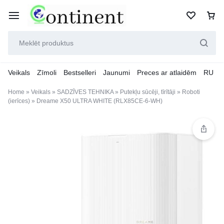
Veikals
Zīmoli
Bestselleri
Jaunumi
Preces ar atlaidēm
RU
Home
»
Veikals
»
SADZĪVES TEHNIKA
»
Putekļu sūcēji, tīrītāji
»
Roboti
(ierīces)
»
Dreame X50 ULTRA WHITE (RLX85CE-6-WH)