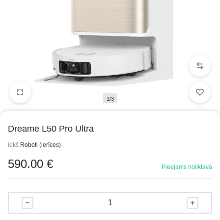
1/3
Dreame L50 Pro Ultra
iekš
Roboti (ierīces)
590.00
€
Pieejams noliktavā