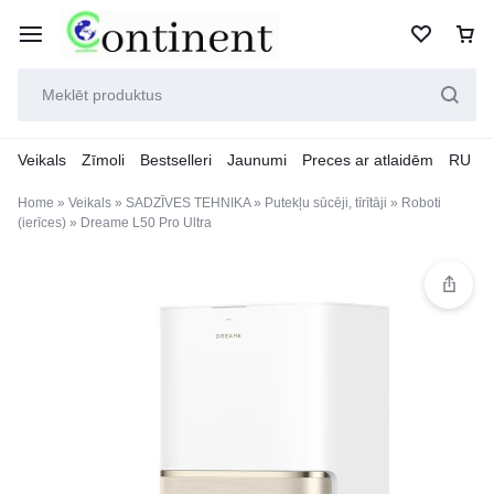
Veikals
Zīmoli
Bestselleri
Jaunumi
Preces ar atlaidēm
RU
Home
»
Veikals
»
SADZĪVES TEHNIKA
»
Putekļu sūcēji, tīrītāji
»
Roboti
(ierīces)
»
Dreame L50 Pro Ultra