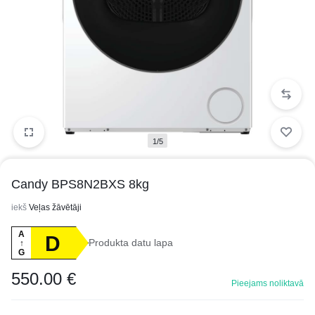
1/5
Candy BPS8N2BXS 8kg
iekš
Veļas žāvētāji
A
D
Produkta datu lapa
↑
G
550.00
€
Pieejams noliktavā