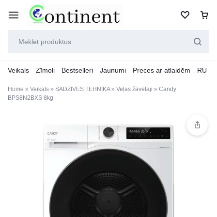
Veikals
Zīmoli
Bestselleri
Jaunumi
Preces ar atlaidēm
RU
Home
»
Veikals
»
SADZĪVES TEHNIKA
»
Veļas žāvētāji
»
Candy
BPS8N2BXS 8kg