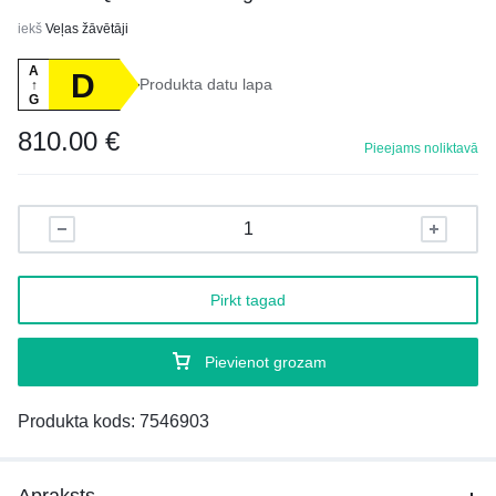
iekš
Veļas žāvētāji
A
D
Produkta datu lapa
↑
G
810.00
€
Pieejams noliktavā
Pirkt tagad
Pievienot grozam
Produkta kods:
7546903