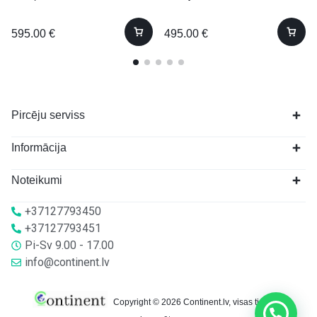
595.00
€
495.00
€
Pircēju serviss
Informācija
Noteikumi
+37127793450
+37127793451
Pi-Sv 9.00 - 17.00
info@continent.lv
Copyright © 2026 Continent.lv, visas tiesības