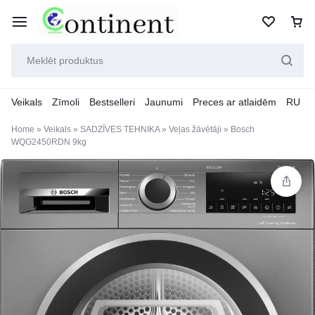
Veikals
Zīmoli
Bestselleri
Jaunumi
Preces ar atlaidēm
RU
Home
»
Veikals
»
SADZĪVES TEHNIKA
»
Veļas žāvētāji
»
Bosch
WQG2450RDN 9kg