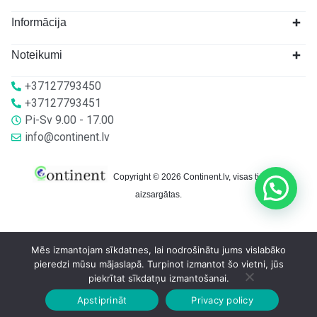
Informācija
Noteikumi
+37127793450
+37127793451
Pi-Sv 9.00 - 17.00
info@continent.lv
Copyright © 2026 Continent.lv, visas tiesības
aizsargātas.
Mēs izmantojam sīkdatnes, lai nodrošinātu jums vislabāko
pieredzi mūsu mājaslapā. Turpinot izmantot šo vietni, jūs
piekrītat sīkdatņu izmantošanai.
Apstiprināt
Privacy policy
Sākumlapa
Veikalā
Grozs
Konts