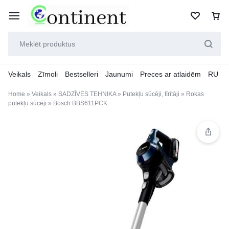
Veikals
Zīmoli
Bestselleri
Jaunumi
Preces ar atlaidēm
RU
Home
»
Veikals
»
SADZĪVES TEHNIKA
»
Putekļu sūcēji, tīrītāji
»
Rokas
putekļu sūcēji
»
Bosch BBS611PCK