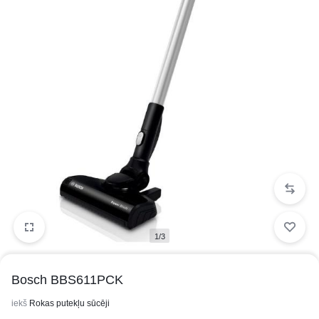
1/3
Bosch BBS611PCK
iekš
Rokas putekļu sūcēji