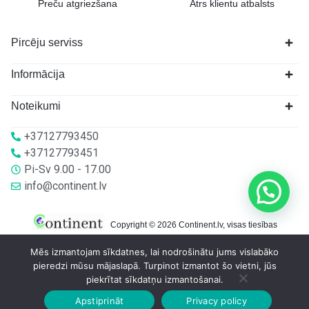
Preču atgriezšana
Ātrs klientu atbalsts
Pircēju serviss
Informācija
Noteikumi
+37127793450
+37127793451
Pi-Sv 9.00 - 17.00
info@continent.lv
Copyright © 2026 Continent.lv, visas tiesības
aizsargātas.
Mēs izmantojam sīkdatnes, lai nodrošinātu jums vislabāko
pieredzi mūsu mājaslapā. Turpinot izmantot šo vietni, jūs
piekrītat sīkdatņu izmantošanai.
Apstiprināt
Privacy policy
Sākumlapa
Veikalā
Grozs
Konts