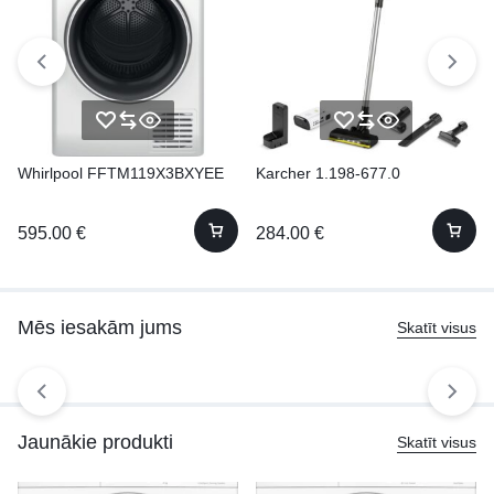
Whirlpool FFTM119X3BXYEE
Karcher 1.198-677.0
595.00
€
284.00
€
Mēs iesakām jums
Skatīt visus
Jaunākie produkti
Skatīt visus