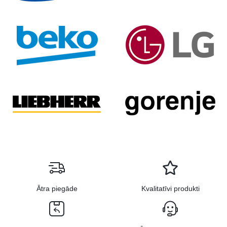
Ātra piegāde
Kvalitatīvi produkti