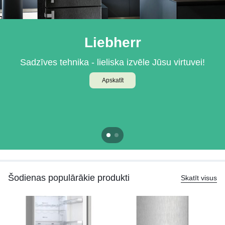
Liebherr
BOSCH
Sadzīves tehnika - lieliska izvēle Jūsu virtuvei!
Iebūvējamā tehnika Jūsu virtuvei
Apskatīt
Apskatīt
Šodienas populārākie produkti
Skatīt visus