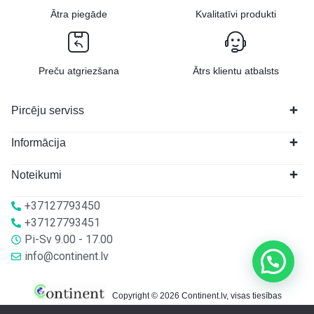
Ātra piegāde
Kvalitatīvi produkti
Preču atgriezšana
Ātrs klientu atbalsts
Pircēju serviss
Informācija
Noteikumi
+37127793450
+37127793451
Pi-Sv 9.00 - 17.00
info@continent.lv
Copyright © 2026 Continent.lv, visas tiesības
aizsargātas.