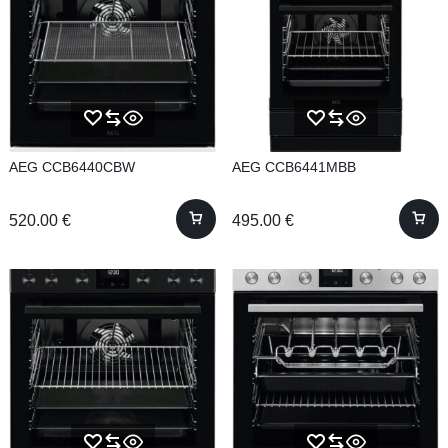
AEG CCB6440CBW
AEG CCB6441MBB
520.00
€
495.00
€