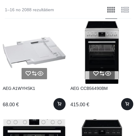
1–16 no 2088 rezultātiem
AEG A1WYHSK1
AEG CCB56490BM
68.00
€
415.00
€