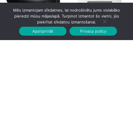
Mēs izmantojam sīkdatnes, lai nodrošinātu jums vislabāko
pieredzi mūsu mājaslapā. Turpinot izmantot šo vietni, jūs
AEG GV77D91SB
AEG L6SE26DE 6kg 37.2cm
piekrītat sīkdatņu izmantošanai.
Apstiprināt
Privacy policy
Sākumlapa
Veikalā
Grozs
Konts
385.00
€
395.00
€
AEG L6SE26DXE 6kg 42cm
AEG L6SE26WE 8kg 49cm