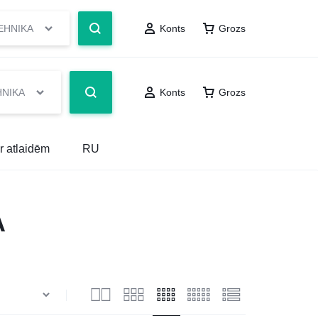
EHNIKA
Konts
Grozs
HNIKA
Konts
Grozs
r atlaidēm
RU
A