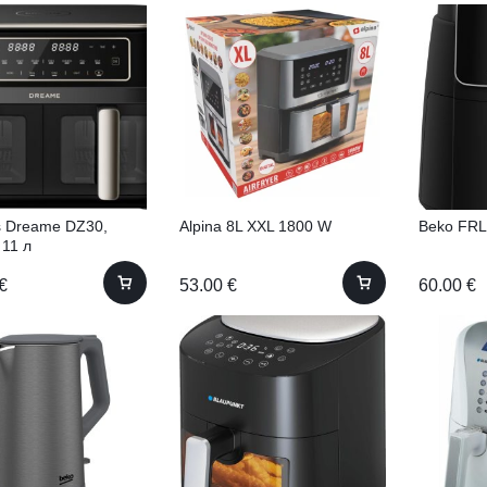
ls Dreame DZ30,
Alpina 8L XXL 1800 W
Beko FR
 11 л
€
53.00
€
60.00
€