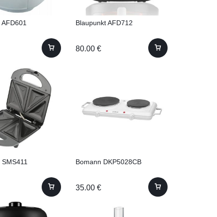
t AFD601
Blaupunkt AFD712
80.00
€
t SMS411
Bomann DKP5028CB
35.00
€