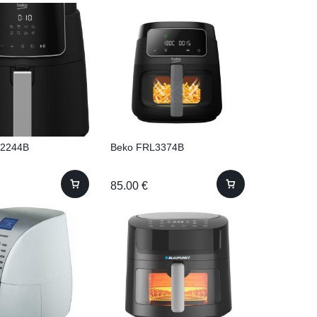
L2244B
Beko FRL3374B
85.00
€