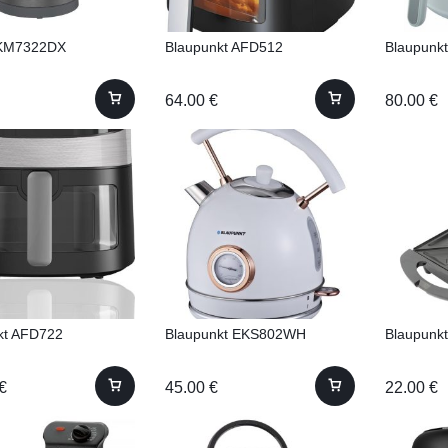
KM7322DX
Blaupunkt AFD512
Blaupunk
64.00
€
80.00
€
kt AFD722
Blaupunkt EKS802WH
Blaupunk
€
45.00
€
22.00
€