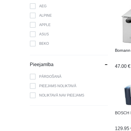
AEG
ALPINE
APPLE
ASUS
BEKO
Bomann
BERK
BLAUPUNKT
Pieejamība
47.00
€
BOMANN
PĀRDOŠANĀ
BOSCH
PIEEJAMS NOLIKTAVĀ
BRANDT
NOLIKTAVĀ NAV PIEEJAMS
CAMRY
CANDY
BOSCH 
CATA
129.95
CELLO