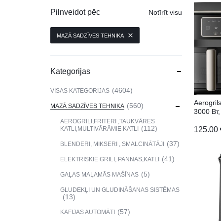
VIEDPULKSTEŅI
Pilnveidot pēc
Notīrīt visu
SKAISTUMAM UN VESELĪBAI
MAZĀ SADZĪVES TEHNIKA
DATORTEHNIKA, PRECES
BIROJAM
Kategorijas
KLIMATAM
4604
VISAS KATEGORIJAS
Aerogri
SPORTAM UN ATPŪTAI
560
MAZĀ SADZĪVES TEHNIKA
3000 Вт,
AEROGRILI,FRITERI ,TAUKVĀRES
MĀJĀM UN DĀRZAM
112
125.00
KATLI,MULTIVĀRĀMIE KATLI
37
BLENDERI, MIKSERI , SMALCINĀTĀJI
SILTUMNĪCAS UN TO PIEDERUMI
41
ELEKTRISKIE GRILI, PANNAS,KATLI
CELTNIECĪBA
5
GAĻAS MAĻAMĀS MAŠĪNAS
GLUDEKĻI UN GLUDINĀŠANAS SISTĒMAS
13
57
KAFIJAS AUTOMĀTI