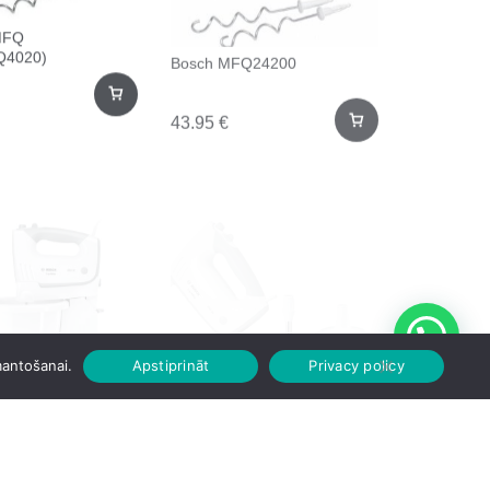
MFQ
Bosch MFQ24200
Q4020)
43.95
€
FQ36460
Bosch MFQ36480
mantošanai.
Apstiprināt
Privacy policy
55.00
€