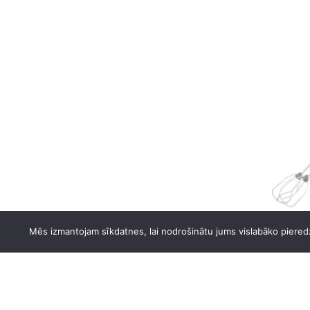
DAEWOO
DAIKIN
DE DIETRICH
DELL
DEWALT
DM GRILL
DREAME
DYSON
ECOVACS
ELECTROLUX
Bosch 
Mēs izmantojam sīkdatnes, lai nodrošinātu jums vislabāko pieredz
ELEYUS
34.31
€
ELICA
ETA
FABER