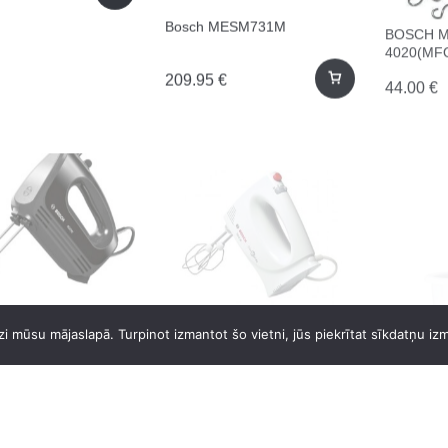
Bosch MESM731M
BOSCH 
4020(MF
209.95
€
44.00
€
MFQ2420B 400W
BOSCH MFQ3010
BOSCH M
i mūsu mājaslapā. Turpinot izmantot šo vietni, jūs piekrītat sīkdatņu iz
24.00
€
49.95
€