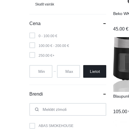
Skatīt vairāk
Beko W
Cena
45.00
€
0 -
100.00
€
100.00
€
-
200.00
€
250.00
€
+
Lietot
Brendi
Blaupun
105.00
ABAS SMOKEHOUSE