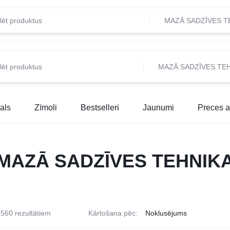
MAZĀ SADZĪVES T
MAZĀ SADZĪVES TE
als
Zīmoli
Bestselleri
Jaunumi
Preces a
MAZĀ SADZĪVES TEHNIK
560 rezultātiem
Kārtošana pēc: