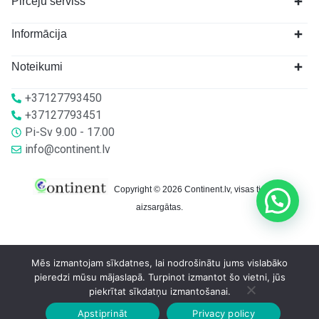
Pircēju serviss
Informācija
Noteikumi
+37127793450
+37127793451
Pi-Sv 9.00 - 17.00
info@continent.lv
Copyright © 2026 Continent.lv, visas tiesības
aizsargātas.
Mēs izmantojam sīkdatnes, lai nodrošinātu jums vislabāko
pieredzi mūsu mājaslapā. Turpinot izmantot šo vietni, jūs
piekrītat sīkdatņu izmantošanai.
Apstiprināt
Privacy policy