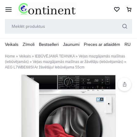
Veikals
Zīmoli
Bestselleri
Jaunumi
Preces ar atlaidēm
RU
Home
»
Veikals
»
IEBŪVĒJAMĀ TEHNIKA
»
Veļas mazgājamās mašīnas
(iebūvējamās)
»
Veļas mazgājamās mašīnas ar žāvētāju (iebūvējamās)
»
AEG L7WBE68SI Ar žāvētāju! Iebūvējama 55cm