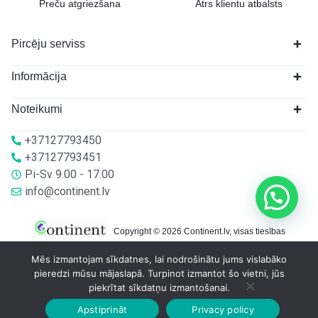
Preču atgriezšana
Ātrs klientu atbalsts
Pircēju serviss
Informācija
Noteikumi
+37127793450
+37127793451
Pi-Sv 9.00 - 17.00
info@continent.lv
Copyright © 2026 Continent.lv, visas tiesības
aizsargātas.
Mēs izmantojam sīkdatnes, lai nodrošinātu jums vislabāko
pieredzi mūsu mājaslapā. Turpinot izmantot šo vietni, jūs
piekrītat sīkdatņu izmantošanai.
Apstiprināt
Privacy policy
Sākumlapa
Veikalā
Grozs
Konts