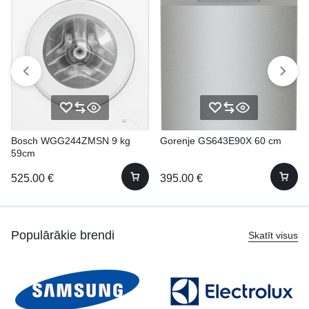
Bosch WGG244ZMSN 9 kg
Gorenje GS643E90X 60 cm
59cm
525.00
€
395.00
€
Populārākie brendi
Skatīt visus