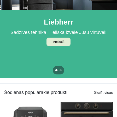
Liebherr
BOSCH
Sadzīves tehnika - lieliska izvēle Jūsu virtuvei!
Iebūvējamā tehnika Jūsu virtuvei
Apskatīt
Apskatīt
Šodienas populārākie produkti
Skatīt visus