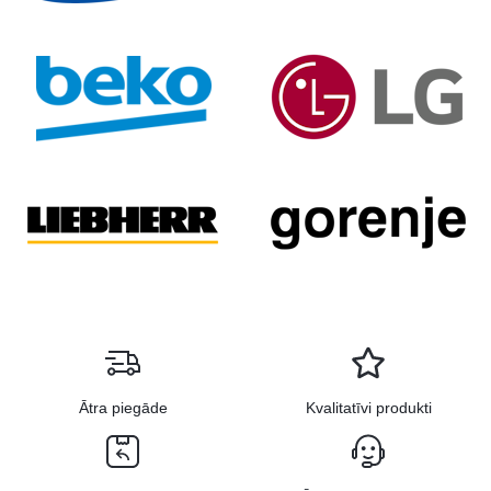
Ātra piegāde
Kvalitatīvi produkti