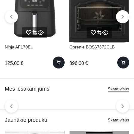
Ninja AF170EU
Gorenje BOS67372CLB
125.00
€
396.00
€
Mēs iesakām jums
Skatīt visus
Jaunākie produkti
Skatīt visus