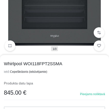
1/3
Whirlpool WOI118FPT2SSMA
iekš
Cepeškrāsnis (iebūvējamie)
Produkta datu lapa
845.00
€
Pieejams noliktavā