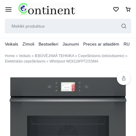
Veikals
Zīmoli
Bestselleri
Jaunumi
Preces ar atlaidēm
RU
Home
»
Veikals
»
IEBŪVĒJAMĀ TEHNIKA
»
Cepeškrāsnis (iebūvējamie)
»
Elektriskās cepeškrāsnis
»
Whirlpool WOI118FPT2SSMA