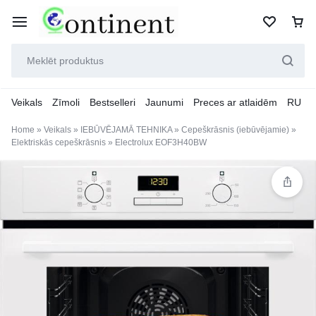
Veikals
Zīmoli
Bestselleri
Jaunumi
Preces ar atlaidēm
RU
Home
»
Veikals
»
IEBŪVĒJAMĀ TEHNIKA
»
Cepeškrāsnis (iebūvējamie)
»
Elektriskās cepeškrāsnis
»
Electrolux EOF3H40BW