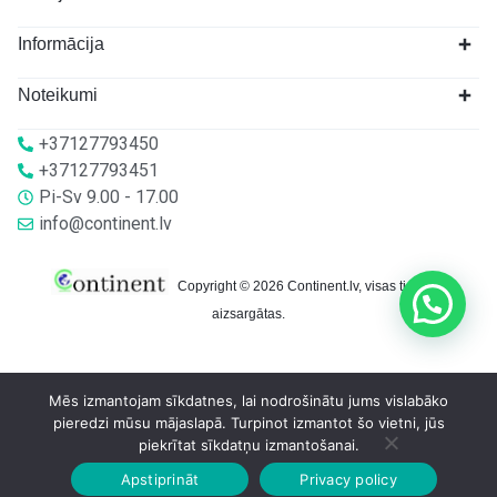
Informācija
Noteikumi
+37127793450
+37127793451
Pi-Sv 9.00 - 17.00
info@continent.lv
Copyright © 2026 Continent.lv, visas tiesības
aizsargātas.
Mēs izmantojam sīkdatnes, lai nodrošinātu jums vislabāko
pieredzi mūsu mājaslapā. Turpinot izmantot šo vietni, jūs
piekrītat sīkdatņu izmantošanai.
Apstiprināt
Privacy policy
Sākumlapa
Veikalā
Grozs
Konts