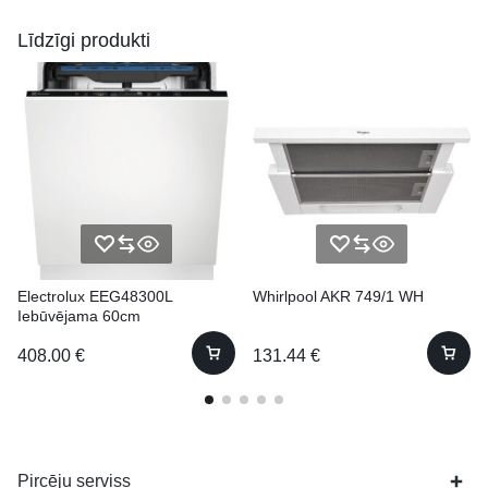
Līdzīgi produkti
Electrolux EEG48300L
Whirlpool AKR 749/1 WH
Iebūvējama 60cm
408.00
€
131.44
€
Pircēju serviss