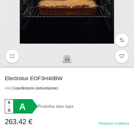
1/3
Electrolux EOF3H40BW
iekš
Cepeškrāsnis (iebūvējamie)
A
A
Produkta datu lapa
↑
G
263.42
€
Pieejams noliktavā