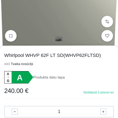
1/4
Whirlpool WHVP 62F LT SD(WHVP62FLTSD)
iekš
Tvaika nosūcēji
A
A
Produkta datu lapa
↑
G
240.00
€
Noliktavā 3 prece/-es