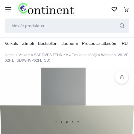
Veikals
Zīmoli
Bestselleri
Jaunumi
Preces ar atlaidēm
RU
Home
»
Veikals
»
SADZĪVES TEHNIKA
»
Tvaika nosūcēji
»
Whirlpool WHVP
62F LT SD(WHVP62FLTSD)