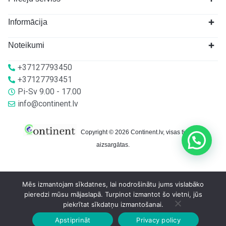
Informācija
Noteikumi
+37127793450
+37127793451
Pi-Sv 9.00 - 17.00
info@continent.lv
Copyright © 2026 Continent.lv, visas tiesības
aizsargātas.
Mēs izmantojam sīkdatnes, lai nodrošinātu jums vislabāko
pieredzi mūsu mājaslapā. Turpinot izmantot šo vietni, jūs
piekrītat sīkdatņu izmantošanai.
Apstiprināt
Privacy policy
Sākumlapa
Veikalā
Grozs
Konts