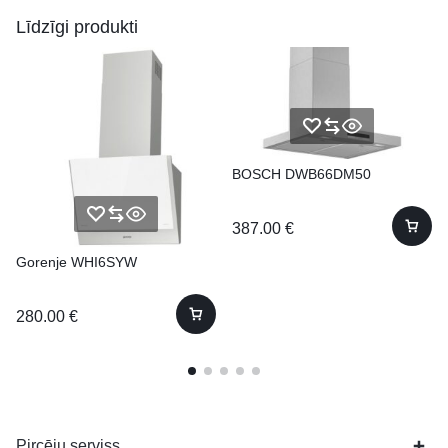
Līdzīgi produkti
BOSCH DWB66DM50
387.00
€
Gorenje WHI6SYW
280.00
€
Pircēju serviss