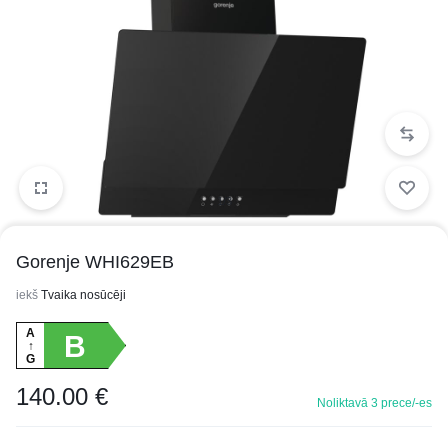
1/3
Gorenje WHI629EB
iekš
Tvaika nosūcēji
A
B
↑
G
140.00
€
Noliktavā 3 prece/-es