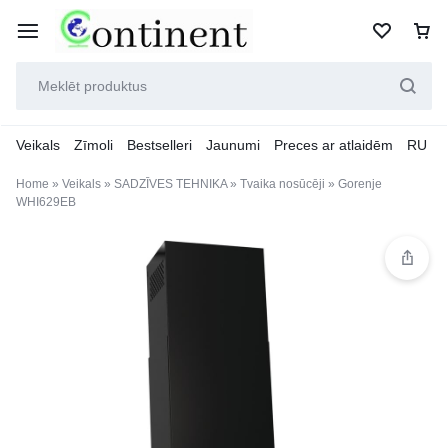
Veikals
Zīmoli
Bestselleri
Jaunumi
Preces ar atlaidēm
RU
Home
»
Veikals
»
SADZĪVES TEHNIKA
»
Tvaika nosūcēji
»
Gorenje
WHI629EB