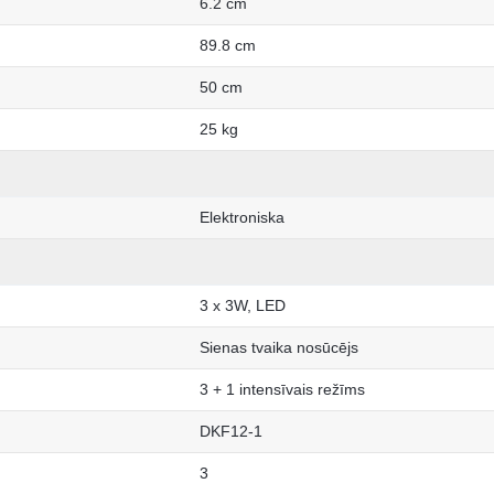
6.2 cm
89.8 cm
50 cm
25 kg
Elektroniska
3 x 3W, LED
Sienas tvaika nosūcējs
3 + 1 intensīvais režīms
DKF12-1
3