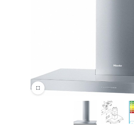
DATORTEHNIKA, PRECES
BIROJAM
KLIMATAM
SPORTAM UN ATPŪTAI
MĀJĀM UN DĀRZAM
SILTUMNĪCAS UN TO PIEDERUMI
CELTNIECĪBA