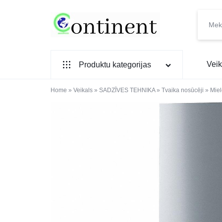
CONTINENT.LV
SADZĪVES
Veik
Produktu kategorijas
PREČU
INTERNETVEIKALS
Home
SADZĪVES TEHNIKA
»
Veikals
»
SADZĪVES TEHNIKA
»
Tvaika nosūcēji
»
Mie
IEBŪVĒJAMĀ TEHNIKA
MAZĀ SADZĪVES TEHNIKA
ELEKTRONIKA, TV
TELEFONI
VIEDPULKSTEŅI
SKAISTUMAM UN VESELĪBAI