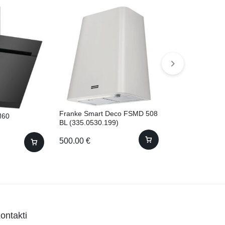
Franke Smart Deco FSMD 508
Bosch DWB97
M60
BL (335.0530.199)
500.00
€
530.00
€
ontakti