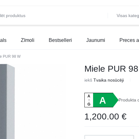
Visas kateg
als
Zīmoli
Bestselleri
Jaunumi
Preces a
le PUR 98 W
Miele PUR 9
iekš
Tvaika nosūcēji
A
A
Produkta 
↑
G
1,200.00
€