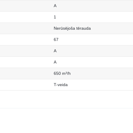
A
1
Nerūsējoša tērauda
67
A
A
650 m³/h
T-veida