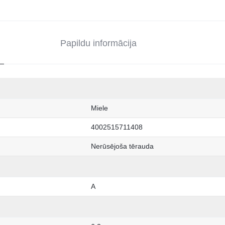
Papildu informācija
Miele
4002515711408
Nerūsējoša tērauda
A