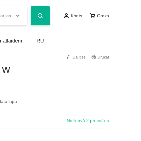
orijas
Konts
Grozs
r atlaidēm
RU
Dalīties
Drukāt
8 W
datu lapa
Noliktavā 2 prece/-es