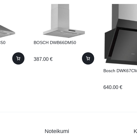
50
BOSCH DWB66DM50
387.00
€
Bosch DWK67C
640.00
€
Noteikumi
K