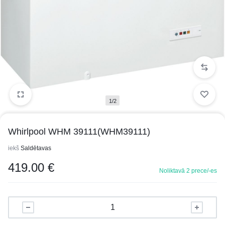
1/2
Whirlpool WHM 39111(WHM39111)
iekš
Saldētavas
419.00
€
Noliktavā 2 prece/-es