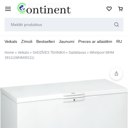
Veikals
Zīmoli
Bestselleri
Jaunumi
Preces ar atlaidēm
RU
Home
»
Veikals
»
SADZĪVES TEHNIKA
»
Saldētavas
»
Whirlpool WHM
39111(WHM39111)