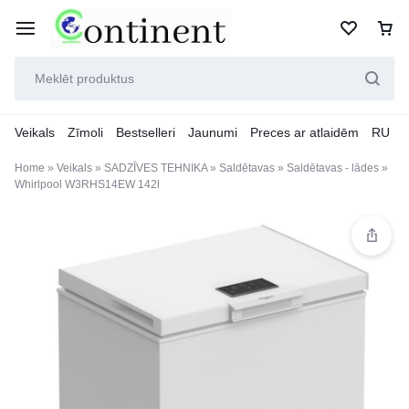
Veikals
Zīmoli
Bestselleri
Jaunumi
Preces ar atlaidēm
RU
Home
»
Veikals
»
SADZĪVES TEHNIKA
»
Saldētavas
»
Saldētavas - lādes
»
Whirlpool W3RHS14EW 142l