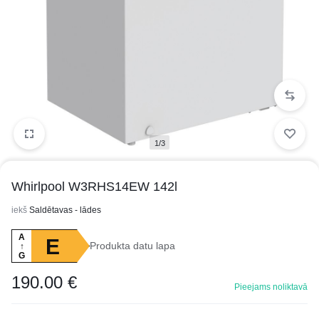
1/3
Whirlpool W3RHS14EW 142l
iekš
Saldētavas - lādes
A
E
Produkta datu lapa
↑
G
190.00
€
Pieejams noliktavā