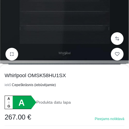
1/8
Whirlpool OMSK58HU1SX
iekš
Cepeškrāsnis (iebūvējamie)
A
A
Produkta datu lapa
↑
G
267.00
€
Pieejams noliktavā