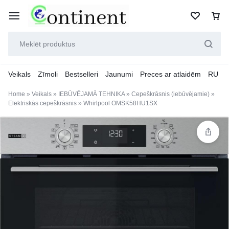
Veikals
Zīmoli
Bestselleri
Jaunumi
Preces ar atlaidēm
RU
Home
»
Veikals
»
IEBŪVĒJAMĀ TEHNIKA
»
Cepeškrāsnis (iebūvējamie)
»
Elektriskās cepeškrāsnis
»
Whirlpool OMSK58HU1SX