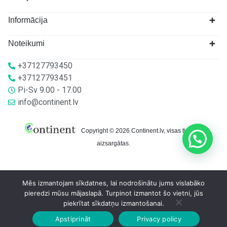
Informācija
Noteikumi
+37127793450
+37127793451
Pi-Sv 9.00 - 17.00
info@continent.lv
Copyright © 2026 Continent.lv, visas tiesības
aizsargātas.
Mēs izmantojam sīkdatnes, lai nodrošinātu jums vislabāko
pieredzi mūsu mājaslapā. Turpinot izmantot šo vietni, jūs
piekrītat sīkdatņu izmantošanai.
Apstiprināt
Privacy policy
Sākumlapa
Veikalā
Grozs
Konts