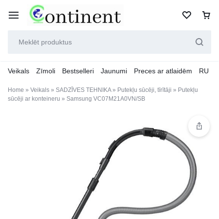
Veikals
Zīmoli
Bestselleri
Jaunumi
Preces ar atlaidēm
RU
Home
»
Veikals
»
SADZĪVES TEHNIKA
»
Putekļu sūcēji, tīrītāji
»
Putekļu
sūcēji ar konteineru
»
Samsung VC07M21A0VN/SB