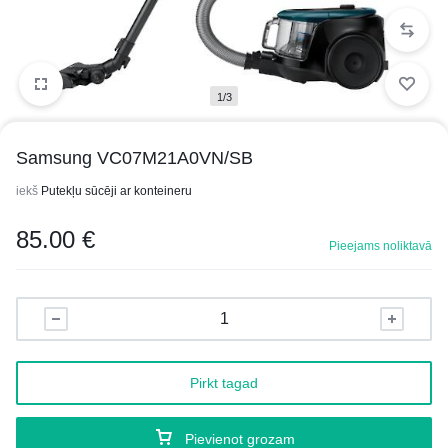
1/3
Samsung VC07M21A0VN/SB
iekš
Putekļu sūcēji ar konteineru
85.00
€
Pieejams noliktavā
Pirkt tagad
Pievienot grozam