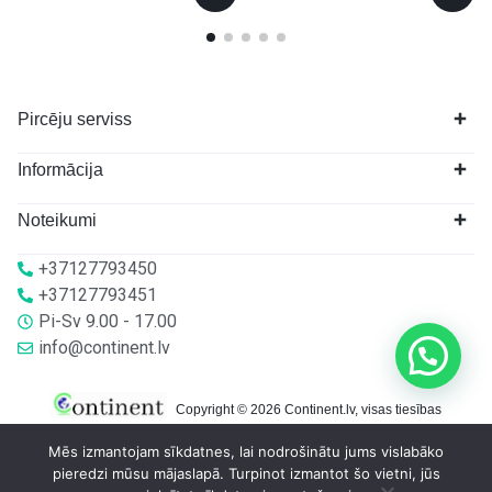
Pircēju serviss
Informācija
Noteikumi
+37127793450
+37127793451
Pi-Sv 9.00 - 17.00
info@continent.lv
Copyright © 2026 Continent.lv, visas tiesības
aizsargātas.
Mēs izmantojam sīkdatnes, lai nodrošinātu jums vislabāko
pieredzi mūsu mājaslapā. Turpinot izmantot šo vietni, jūs