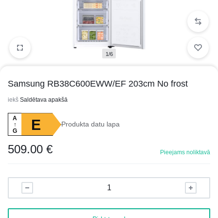
1/6
Samsung RB38C600EWW/EF 203cm No frost
iekš
Saldētava apakšā
A
E
Produkta datu lapa
↑
G
509.00
€
Pieejams noliktavā