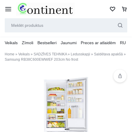
Veikals
Zīmoli
Bestselleri
Jaunumi
Preces ar atlaidēm
RU
Home
»
Veikals
»
SADZĪVES TEHNIKA
»
Ledusskapji
»
Saldētava apakšā
»
Samsung RB38C600EWW/EF 203cm No frost