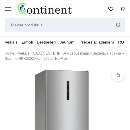
Veikals
Zīmoli
Bestselleri
Jaunumi
Preces ar atlaidēm
RU
Home
»
Veikals
»
SADZĪVES TEHNIKA
»
Ledusskapji
»
Saldētava apakšā
»
Gorenje NRK6202AXL4 200cm No Frost