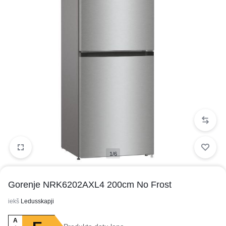
1/6
Gorenje NRK6202AXL4 200cm No Frost
iekš
Ledusskapji
A