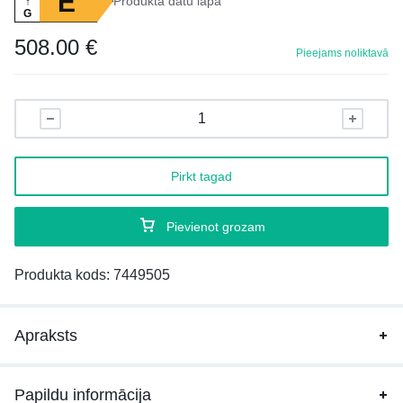
E
Produkta datu lapa
↑
G
508.00
€
Pieejams noliktavā
Pirkt tagad
Pievienot grozam
Produkta kods:
7449505
Apraksts
Papildu informācija