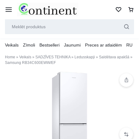
Veikals
Zīmoli
Bestselleri
Jaunumi
Preces ar atlaidēm
RU
Home
»
Veikals
»
SADZĪVES TEHNIKA
»
Ledusskapji
»
Saldētava apakšā
»
Samsung RB34C600EWW/EF