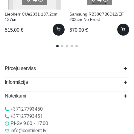
Liebherr CUe2331 137.2cm
Samsung RB38C7B6D12/EF
137cm
203cm No Frost
515.00
€
670.00
€
Pircēju serviss
Informācija
Noteikumi
+37127793450
+37127793451
Pi-Sv 9.00 - 17.00
info@continent.lv