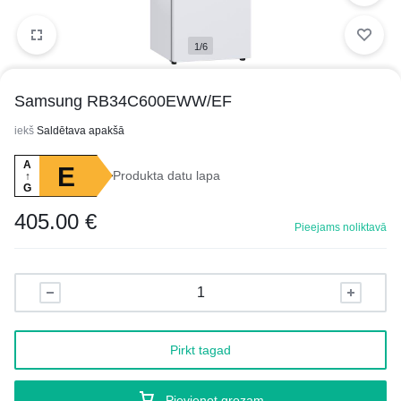
1/6
Samsung RB34C600EWW/EF
iekš
Saldētava apakšā
A
E
Produkta datu lapa
↑
G
405.00
€
Pieejams noliktavā
Pirkt tagad
Pievienot grozam