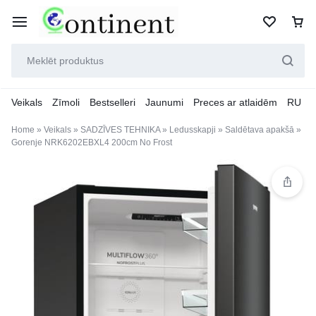
Veikals
Zīmoli
Bestselleri
Jaunumi
Preces ar atlaidēm
RU
Home
»
Veikals
»
SADZĪVES TEHNIKA
»
Ledusskapji
»
Saldētava apakšā
»
Gorenje NRK6202EBXL4 200cm No Frost