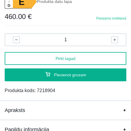
E
Produkta datu lapa
↑
G
460.00
€
Pieejams noliktavā
Pirkt tagad
Pievienot grozam
Produkta kods:
7218904
Apraksts
Papildu informācija