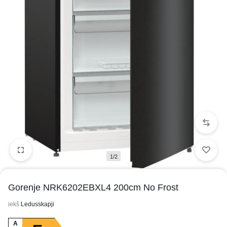
1/2
Gorenje NRK6202EBXL4 200cm No Frost
iekš
Ledusskapji
A