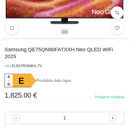
1/3
Samsung QE75QN90FATXXH Neo QLED WiFi
2025
iekš
ELEKTRONIKA, TV
A
E
Produkta datu lapa
↑
G
1,825.00
€
Pieejams noliktavā