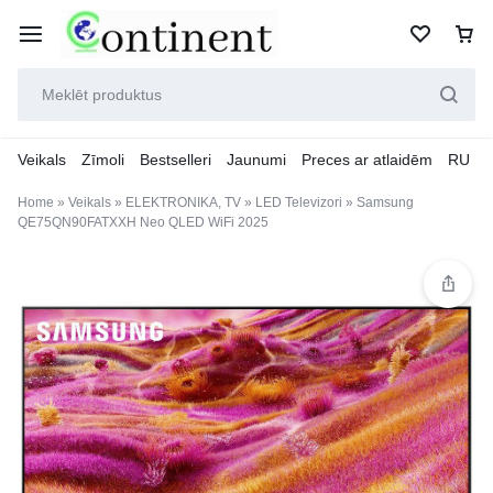
Veikals
Zīmoli
Bestselleri
Jaunumi
Preces ar atlaidēm
RU
Home
»
Veikals
»
ELEKTRONIKA, TV
»
LED Televizori
»
Samsung
QE75QN90FATXXH Neo QLED WiFi 2025