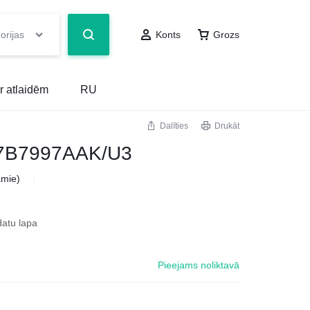
orijas
Konts
Grozs
r atlaidēm
RU
Dalīties
Drukāt
7B7997AAK/U3
amie)
datu lapa
Pieejams noliktavā