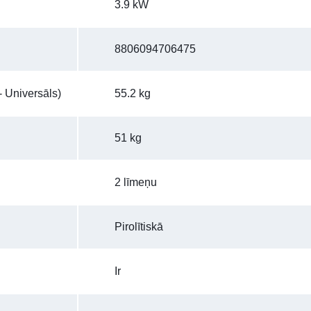
3.9 kW
8806094706475
 Universāls)
55.2 kg
51 kg
2 līmeņu
Pirolītiskā
Ir