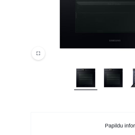
DATORTEHNIKA, PRECES
BIROJAM
KLIMATAM
SPORTAM UN ATPŪTAI
MĀJĀM UN DĀRZAM
SILTUMNĪCAS UN TO PIEDERUMI
CELTNIECĪBA
Papildu info