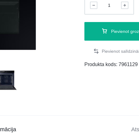
Pievienot gro
Produkta kods:
7961129
rmācija
At