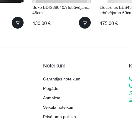
Beko BDIS38040A Iebūvējama
Electrolux EES4
45cm
iebūvējama 60c
430.00
€
475.00
€
Noteikumi
K
Garantijas noteikumi
Piegāde
Apmaksa
Veikala noteikumi
Privātuma politika