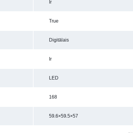
Ir
True
Digitālais
Ir
LED
168
59.6×59.5×57