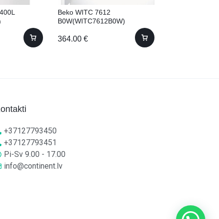
8400L
Beko WITC 7612
Liebherr ICNdi 
m
B0W(WITC7612B0W)
Iebūvējams! 18
Iebūvējama 7kg 57cm
364.00
€
1,975.00
€
ontakti
+37127793450
+37127793451
Pi-Sv 9.00 - 17.00
info@continent.lv