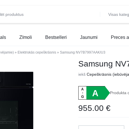
Visas kateg
als
Zīmoli
Bestselleri
Jaunumi
Preces a
ūvējamie)
»
Elektriskās cepeškrāsnis
»
Samsung NV7B7997AAK/U3
Samsung NV
iekš
Cepeškrāsnis (iebūvēj
A
A
Produkta 
↑
G
955.00
€