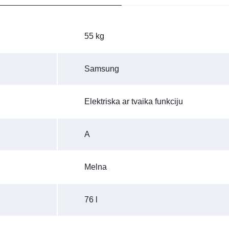
55 kg
Samsung
Elektriska ar tvaika funkciju
A
Melna
76 l