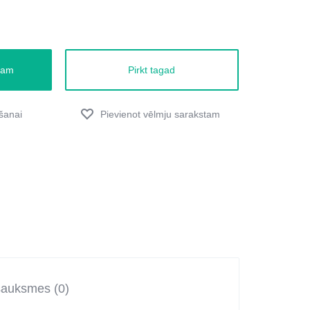
zam
Pirkt tagad
sauksmes (0)