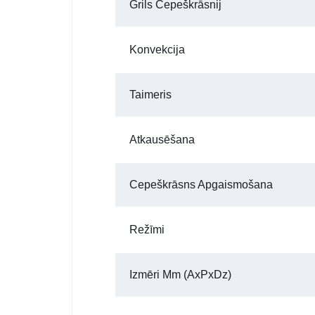
Grils Cepeškrāsnij
Konvekcija
Taimeris
Atkausēšana
Cepeškrāsns Apgaismošana
Režīmi
Izmēri Mm (AxPxDz)