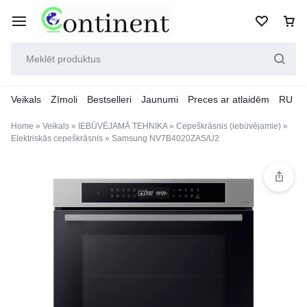
Veikals
Zīmoli
Bestselleri
Jaunumi
Preces ar atlaidēm
RU
Home
»
Veikals
»
IEBŪVĒJAMĀ TEHNIKA
»
Cepeškrāsnis (iebūvējamie)
»
Elektriskās cepeškrāsnis
»
Samsung NV7B4020ZAS/U2