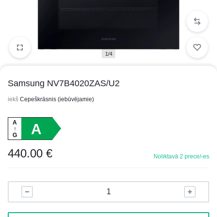
1/4
Samsung NV7B4020ZAS/U2
iekš
Cepeškrāsnis (iebūvējamie)
A
A
↑
G
440.00
€
Noliktavā 2 prece/-es