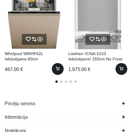
Whirlpool W8IHP42L
Liebherr ICNdi 5153
Iebūvējama 60cm
Iebūvējams! 183cm No Frost
467.00
€
1,975.00
€
Pircēju serviss
Informācija
Noteikumi