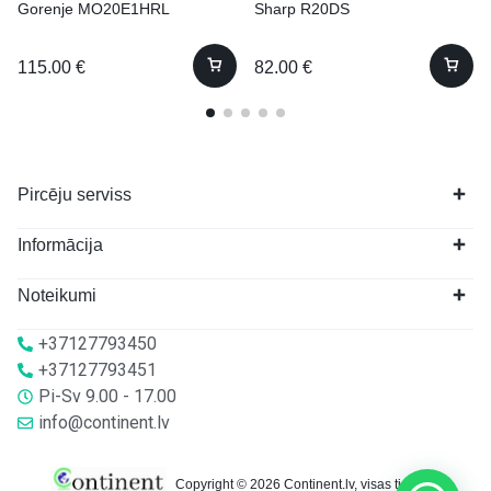
Gorenje MO20E1HRL
Sharp R20DS
115.00
€
82.00
€
Pircēju serviss
Informācija
Noteikumi
+37127793450
+37127793451
Pi-Sv 9.00 - 17.00
info@continent.lv
Copyright © 2026 Continent.lv, visas tiesības