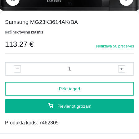
1/5
Samsung MG23K3614AK/BA
iekš
Mikroviļņu krāsnis
113.27
€
Noliktavā 50 prece/-es
Pirkt tagad
Pievienot grozam
Produkta kods:
7462305