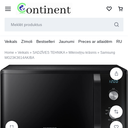
Veikals
Zīmoli
Bestselleri
Jaunumi
Preces ar atlaidēm
RU
Home
»
Veikals
»
SADZĪVES TEHNIKA
»
Mikroviļņu krāsnis
»
Samsung
MG23K3614AK/BA