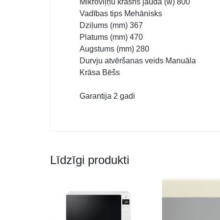
Mikroviļņu krāsns jauda (w) 800
Vadības tips Mehānisks
Dziļums (mm) 367
Platums (mm) 470
Augstums (mm) 280
Durvju atvēršanas veids Manuāla
Krāsa Bēšs
Garantija 2 gadi
Līdzīgi produkti