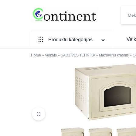
CONTINENT.LV
SADZĪVES
Veik
Produktu kategorijas
PREČU
INTERNETVEIKALS
Home
SADZĪVES TEHNIKA
»
Veikals
»
SADZĪVES TEHNIKA
»
Mikroviļņu krāsnis
»
G
IEBŪVĒJAMĀ TEHNIKA
MAZĀ SADZĪVES TEHNIKA
ELEKTRONIKA, TV
TELEFONI
VIEDPULKSTEŅI
SKAISTUMAM UN VESELĪBAI