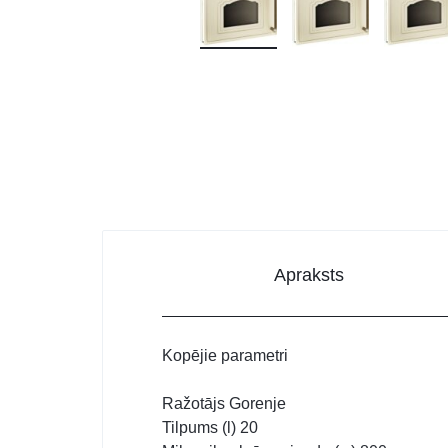
DATORTEHNIKA, PRECES
BIROJAM
KLIMATAM
SPORTAM UN ATPŪTAI
MĀJĀM UN DĀRZAM
SILTUMNĪCAS UN TO PIEDERUMI
CELTNIECĪBA
Apraksts
Kopējie parametri
Ražotājs Gorenje
Tilpums (l) 20