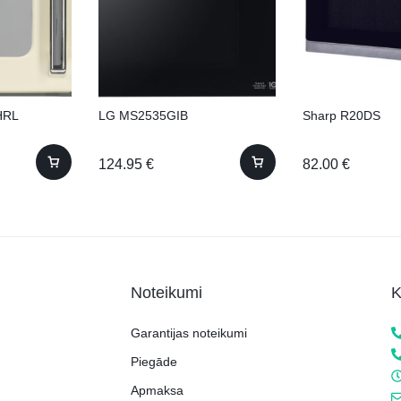
HRL
LG MS2535GIB
Sharp R20DS
124.95
€
82.00
€
Noteikumi
K
Garantijas noteikumi
Piegāde
Apmaksa