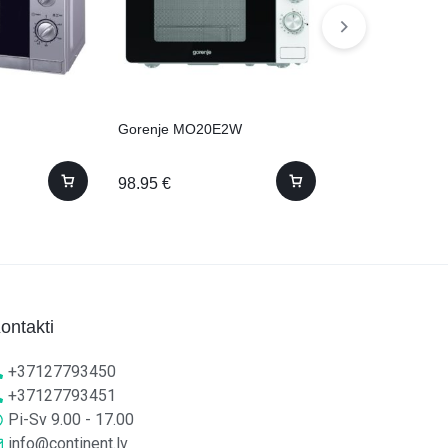
Gorenje MO20
79.95
€
Gorenje MO20E2W
98.95
€
ontakti
+37127793450
+37127793451
Pi-Sv 9.00 - 17.00
info@continent.lv